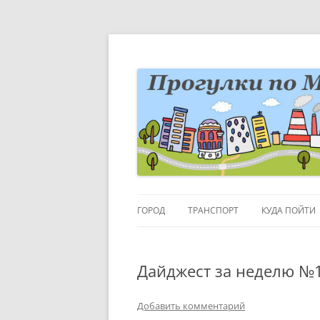
Перейти
к
содержимому
Блог о Москве
moscowwalks.ru
ГОРОД
ТРАНСПОРТ
КУДА ПОЙТИ
РАЙОНЫ-КВАРТАЛЫ
ДЕТИ
Дайджест за неделю №
ГОРОДСКИЕ ДЕТАЛИ
МУЗЕИ
ВЫСТАВКИ
Добавить комментарий