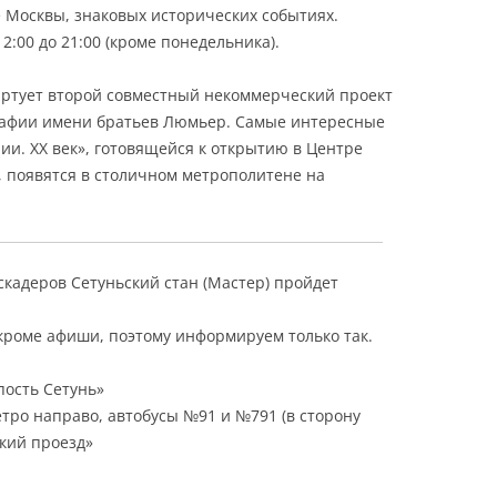
 Москвы, знаковых исторических событиях.
12:00 до 21:00 (кроме понедельника).
тартует второй совместный некоммерческий проект
рафии имени братьев Люмьер. Самые интересные
ии. ХХ век», готовящейся к открытию в Центре
 появятся в столичном метрополитене на
каскадеров Сетуньский стан (Мастер) пройдет
кроме афиши, поэтому информируем только так.
пость Сетунь»
етро направо, автобусы №91 и №791 (в сторону
ский проезд»