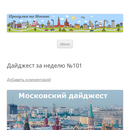
Перейти
к
содержимому
moscowwalks.ru
Блог о Москве
Меню
Дайджест за неделю №101
Добавить комментарий