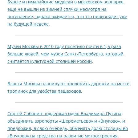
Бурые и гималайские медведи в московском зоопарке
еще не вышли из зимней спячки несмотря на
потепление, однако ожидается, что это произойдет уже
на будущей неделе
.
Музеи Москвы в 2010 году посетило почти в 1,5 раза
больше людей, чем музеи Санкт-Петербурга, который
считается культурной столицей России
.
Власти Москвы планируют проложить дорожки на месте
тропинок для удобства пешеходов
.
Сергей Собянин поддержал идею Владимира Путина
объединить аэропорты «Шереметьево» и «Внуково», и
предложил, в свою очередь, обменять долю столицы во
«Внуково» на средства на развитие метростроения
.