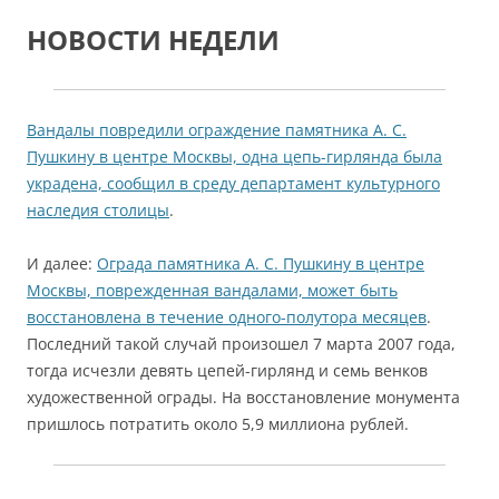
НОВОСТИ НЕДЕЛИ
Вандалы повредили ограждение памятника А. С.
Пушкину в центре Москвы, одна цепь-гирлянда была
украдена, сообщил в среду департамент культурного
наследия столицы
.
И далее:
Ограда памятника А. С. Пушкину в центре
Москвы, поврежденная вандалами, может быть
восстановлена в течение одного-полутора месяцев
.
Последний такой случай произошел 7 марта 2007 года,
тогда исчезли девять цепей-гирлянд и семь венков
художественной ограды. На восстановление монумента
пришлось потратить около 5,9 миллиона рублей.