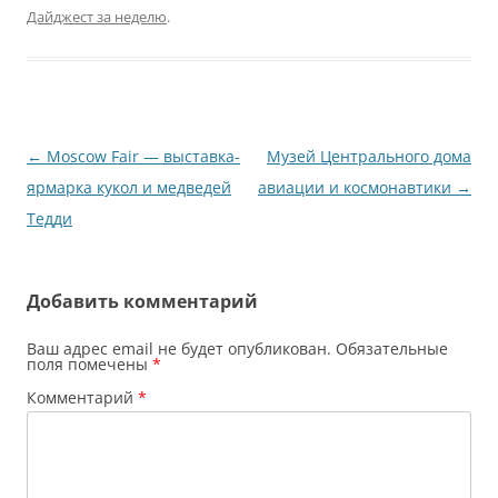
Дайджест за неделю
.
Навигация
←
Moscow Fair — выставка-
Музей Центрального дома
по
ярмарка кукол и медведей
авиации и космонавтики
→
записям
Тедди
Добавить комментарий
Ваш адрес email не будет опубликован.
Обязательные
поля помечены
*
Комментарий
*