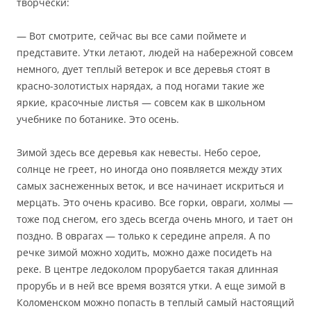
творчески:
— Вот смотрите, сейчас вы все сами поймете и
представите. Утки летают, людей на набережной совсем
немного, дует теплый ветерок и все деревья стоят в
красно-золотистых нарядах, а под ногами такие же
яркие, красочные листья — совсем как в школьном
учебнике по ботанике. Это осень.
Зимой здесь все деревья как невесты. Небо серое,
солнце не греет, но иногда оно появляется между этих
самых заснеженных веток, и все начинает искриться и
мерцать. Это очень красиво. Все горки, овраги, холмы —
тоже под снегом, его здесь всегда очень много, и тает он
поздно. В оврагах — только к середине апреля. А по
речке зимой можно ходить, можно даже посидеть на
реке. В центре ледоколом прорубается такая длинная
прорубь и в ней все время возятся утки. А еще зимой в
Коломенском можно попасть в теплый самый настоящий