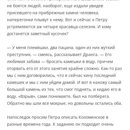
не боятся людей, наоборот, еще издали увидев
присевшего на прибрежные камни человека,
наперегонки плывут к нему. Вот и сейчас к Петру
устремляются аж четыре красавца-селезня. И кому
достанется заветный кусочек?
— У меня племяшки, два пацана, один из них жуткий
преступник, — смеясь, рассказывает Дранга. — Его
любимая забава — бросать камешки в воду, причем
оторвать его от этого занятия крайне сложно. Как-то раз
мы с ним договорились, что я сейчас кину последний
камешек и мы с ним уйдем домой. И вот я нахожу самый
большой камень из тех, что смог поднять, и кидаю его в
воду. «Взрыв», сами понимаете, был на полберега.
Обратно мы шли все мокрые, но довольны остались оба.
Напоследок просим Петра описать Коломенское в
разные времена года. К заданию он подходит очень