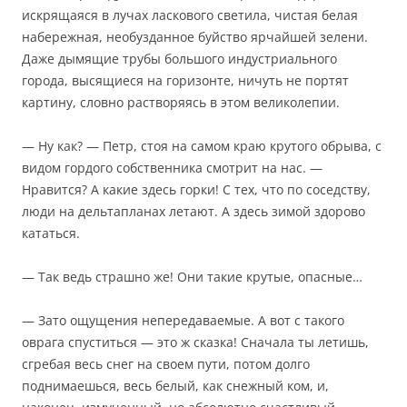
искрящаяся в лучах ласкового светила, чистая белая
набережная, необузданное буйство ярчайшей зелени.
Даже дымящие трубы большого индустриального
города, высящиеся на горизонте, ничуть не портят
картину, словно растворяясь в этом великолепии.
— Ну как? — Петр, стоя на самом краю крутого обрыва, с
видом гордого собственника смотрит на нас. —
Нравится? А какие здесь горки! С тех, что по соседству,
люди на дельтапланах летают. А здесь зимой здорово
кататься.
— Так ведь страшно же! Они такие крутые, опасные…
— Зато ощущения непередаваемые. А вот с такого
оврага спуститься — это ж сказка! Сначала ты летишь,
сгребая весь снег на своем пути, потом долго
поднимаешься, весь белый, как снежный ком, и,