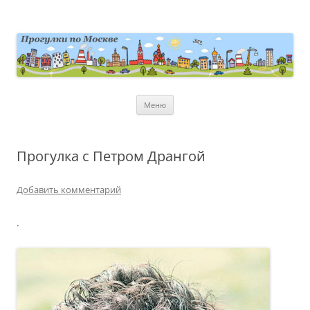
Перейти
к
содержимому
moscowwalks.ru
Блог о Москве
Меню
Прогулка с Петром Дрангой
Добавить комментарий
.