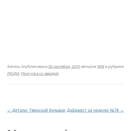
Запись опубликована
30 сентября, 2010
автором
MW
в рубрике
ЛЮДИ
,
Прогулка со звездой
.
Навигация
←
Детали: Тверской бульвар
Дайджест за неделю №78
→
по
записям