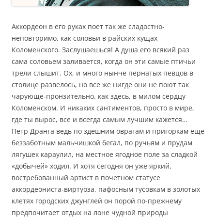
Аккордеон в его руках поет так же сладостно-
неповторимо, как соловьи в райских кущах
Коломенского. Заслушаешься! А душа его всякий раз
сама соловьем заливается, когда он эти самые птичьи
трели слышит. Ох, и много нынче пернатых певцов в
столице развелось, но все же нигде они не поют так
чарующе-пронзительно, как здесь, в милом сердцу
Коломенском. И никаких сантиментов, просто в мире,
где ты вырос, все и всегда самым лучшим кажется…
Петр Дранга ведь по здешним оврагам и пригоркам еще
беззаботным мальчишкой бегал, по ручьям и прудам
лягушек караулил, на местное ягодное поле за сладкой
«добычей» ходил. И хотя сегодня он уже яркий,
востребованный артист в почетном статусе
аккордеониста-виртуоза, пафосным тусовкам в золотых
клетях городских джунглей он порой по-прежнему
предпочитает отдых на лоне чудной природы