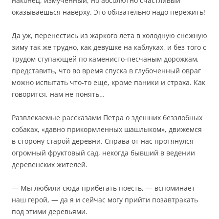
наконец, измученный, но абсолютно счастливый
оказываешься наверху. Это обязательно надо пережить!
Да уж, перенестись из жаркого лета в холодную снежную
зиму так же трудно, как девушке на каблуках, и без того с
трудом ступающей по каменисто-песчаным дорожкам,
представить, что во время спуска в глубоченный овраг
можно испытать что-то еще, кроме паники и страха. Как
говорится, нам не понять…
Развлекаемые рассказами Петра о здешних беззлобных
собаках, «давно прикормленных шашлыком», движемся
в сторону старой деревни. Справа от нас протянулся
огромный фруктовый сад, некогда бывший в ведении
деревенских жителей.
— Мы любили сюда прибегать поесть, — вспоминает
наш герой, — да я и сейчас могу прийти позавтракать
под этими деревьями.