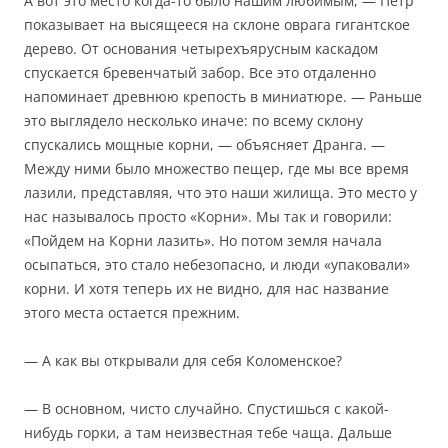
А вот это место когда-то было нашим любимым, — Петр
показывает на высящееся на склоне оврага гигантское
дерево. От основания четырехъярусным каскадом
спускается бревенчатый забор. Все это отдаленно
напоминает древнюю крепость в миниатюре. — Раньше
это выглядело несколько иначе: по всему склону
спускались мощные корни, — объясняет Дранга. —
Между ними было множество пещер, где мы все время
лазили, представляя, что это наши жилища. Это место у
нас называлось просто «Корни». Мы так и говорили:
«Пойдем на Корни лазить». Но потом земля начала
осыпаться, это стало небезопасно, и люди «упаковали»
корни. И хотя теперь их не видно, для нас название
этого места остается прежним.
— А как вы открывали для себя Коломенское?
— В основном, чисто случайно. Спустишься с какой-
нибудь горки, а там неизвестная тебе чаща. Дальше