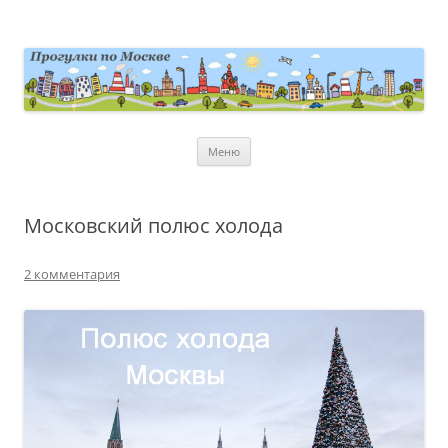
Перейти
к
содержимому
moscowwalks.ru
Блог о Москве
Меню
Московский полюс холода
2 комментария