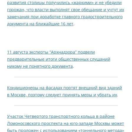
развития столицы получились «жаркими» и не убедили
горожан, что власти выполнят свое обещание и учтут их
замечания при доработке главного градостроительного
документа на ближайшие 16 лет
.
11 августа эксперты “Архнадзора” подвели
предварительные итоги общественных слушаний
никому не понятного документа
.
Кондиционеры на фасадах портят внешний вид зданий
в Москве, поэтому следует принять меры и убрать их
.
Участок Четвертого транспортного кольца в районе
Ломоносовского проспекта на юго-западе Москвы может
быть проложен с использованием «тоннельного метода»