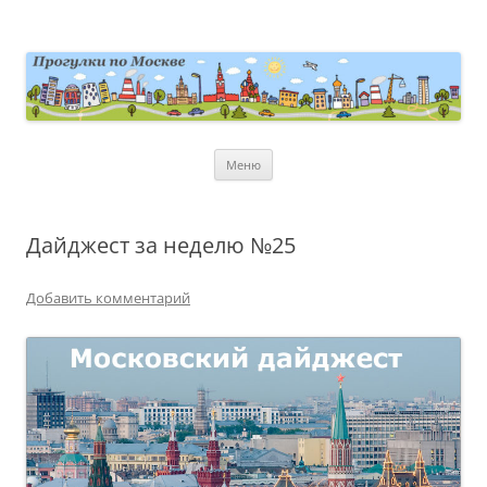
Перейти
к
содержимому
moscowwalks.ru
Блог о Москве
Меню
Дайджест за неделю №25
Добавить комментарий