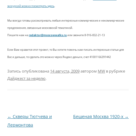
экскурсий можно посмотреть здесь
.
Мы всегда готовы рассматривать любые интересные коммерческие и некоммерческие
предложения, связанные московской тематикой.
Пишите нам на
redaktor@moscowwalks.ru
или звоните 8-916-832-21-13
Если Вам нравится этот проект, то Вы хотите помочь нам писать интересные статьи для
Вас и дальше, то сделать это можно через Яндекс-деньги, счет 41001166391442
Запись опубликована
14 августа, 2009
автором
MW
в рубрике
Дайджест за неделю
.
Навигация
←
Скверы Тютчева и
Бешеная Москва 1920-х
→
по
Лермонтова
записям