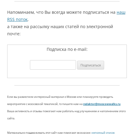
Напоминаем, что Вы всегда можете подписаться на
наш
RSS поток
,
а также на рассылку наших статей по электронной
почте:
Подписка по e-mail:
Если вы разместили интересный материал о Москве или планируете проводить
мероприятие с московской тематикой, то пишите нам на
redaktor@moscowwalks.ru
Ваша активность и отзывы помогают нам работать над улучшением и наполнением этого
сайта.
Материально поддерживать этот сайт нам помогают экскурсии:
неполный список