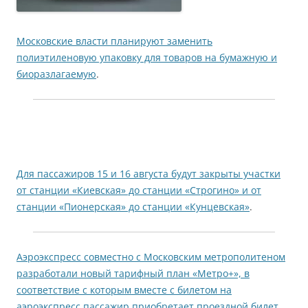
Московские власти планируют заменить
полиэтиленовую упаковку для товаров на бумажную и
биоразлагаемую
.
Для пассажиров 15 и 16 августа будут закрыты участки
от станции «Киевская» до станции «Строгино» и от
станции «Пионерская» до станции «Кунцевская»
.
Аэроэкспресс совместно с Московским метрополитеном
разработали новый тарифный план «Метро+», в
соответствие с которым вместе с билетом на
аэроэкспресс пассажир приобретает проездной билет