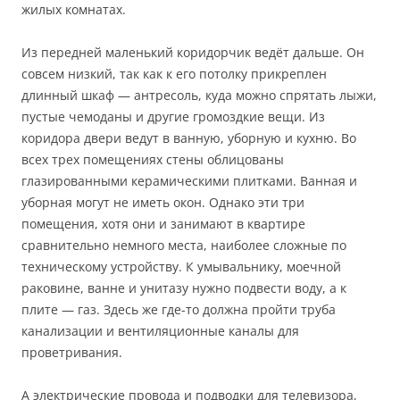
жилых комнатах.
Из передней маленький коридорчик ведёт дальше. Он
совсем низкий, так как к его потолку прикреплен
длинный шкаф — антресоль, куда можно спрятать лыжи,
пустые чемоданы и другие громоздкие вещи. Из
коридора двери ведут в ванную, уборную и кухню. Во
всех трех помещениях стены облицованы
глазированными керамическими плитками. Ванная и
уборная могут не иметь окон. Однако эти три
помещения, хотя они и занимают в квартире
сравнительно немного места, наиболее сложные по
техническому устройству. К умывальнику, моечной
раковине, ванне и унитазу нужно подвести воду, а к
плите — газ. Здесь же где-то должна пройти труба
канализации и вентиляционные каналы для
проветривания.
А электрические провода и подводки для телевизора,