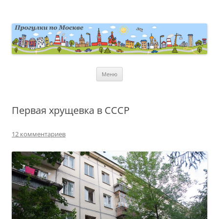
Перейти
к
содержимому
moscowwalks.ru
Блог о Москве
Меню
Первая хрущевка в СССР
12 комментариев