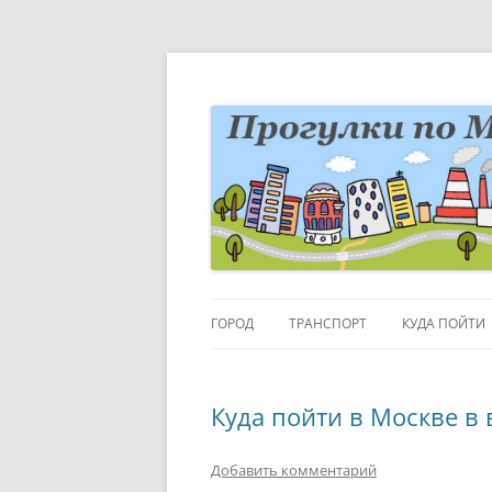
Перейти
к
содержимому
Блог о Москве
moscowwalks.ru
ГОРОД
ТРАНСПОРТ
КУДА ПОЙТИ
РАЙОНЫ-КВАРТАЛЫ
ДЕТИ
Куда пойти в Москве в 
ГОРОДСКИЕ ДЕТАЛИ
МУЗЕИ
ВЫСТАВКИ
Добавить комментарий