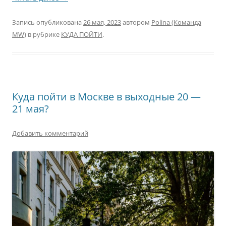
Запись опубликована
26 мая, 2023
автором
Polina (Команда
MW)
в рубрике
КУДА ПОЙТИ
.
Куда пойти в Москве в выходные 20 —
21 мая?
Добавить комментарий