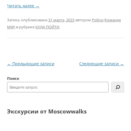
Читать далее
→
Запись опубликована
31 марта, 2023
автором
Polina (Команда
MW)
в рубрике
КУДА ПОЙТИ
.
Навигация
←
Предыдущие записи
Следующие записи
→
по
Поиск
записям
Экскурсии от Moscowwalks