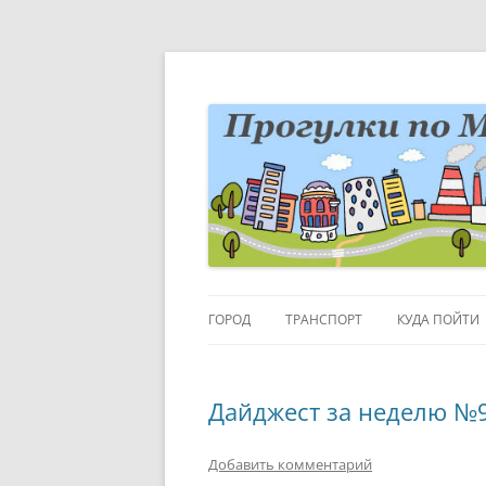
Перейти
к
содержимому
Блог о Москве
moscowwalks.ru
ГОРОД
ТРАНСПОРТ
КУДА ПОЙТИ
РАЙОНЫ-КВАРТАЛЫ
ДЕТИ
Дайджест за неделю №
ГОРОДСКИЕ ДЕТАЛИ
МУЗЕИ
ВЫСТАВКИ
Добавить комментарий