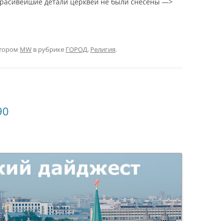
красивейшие детали церквей не были снесены —>
тором
MW
в рубрике
ГОРОД
,
Религия
.
90