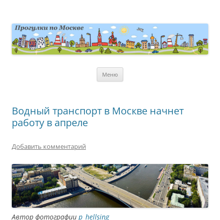
Перейти
к
содержимому
moscowwalks.ru
Блог о Москве
Меню
Водный транспорт в Москве начнет
работу в апреле
Добавить комментарий
Автор фотографии
p_hellsing