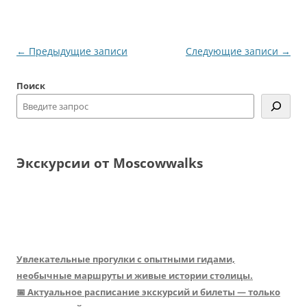
Навигация
←
Предыдущие записи
Следующие записи
→
по
Поиск
записям
Экскурсии от Moscowwalks
Увлекательные прогулки с опытными гидами,
необычные маршруты и живые истории столицы.
📅 Актуальное расписание экскурсий и билеты — только