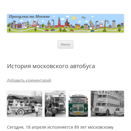
Перейти
к
содержимому
moscowwalks.ru
Блог о Москве
Меню
История московского автобуса
Добавить комментарий
Сегодня, 18 апреля исполняется 89 лет московскому